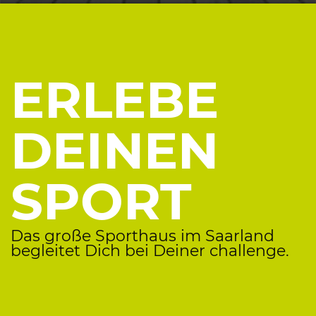
LEBENS
PRÄMIEN
HISTORIE
ART
| FREIZEIT
LEBENS
ART
| HOME
LEBEN
ART
| GARTEN
ERLEBE
DEINEN
SPORT
Das große Sporthaus im Saarland
begleitet Dich bei Deiner challenge.