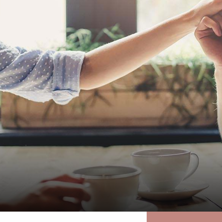
ns
Art
| FREIZEIT
Lebens
Art
| HOME
 Zeitschriften | Tabakwaren |
Schreibwaren | Elektro | Heimtex |
to | Spielwaren | Reisegepäck
Wolle | Haushaltswaren