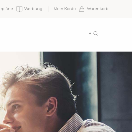
epläne
Werbung
Mein Konto
Warenkorb
T
Intersport Sport
Haus
Mach Deinen Sport!