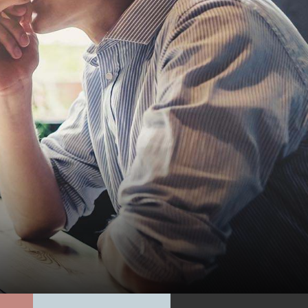
Lebens
Art
| GARTEN
Blumen | Grills | Gartenbedarf