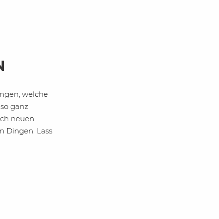
D
ringen, welche
 so ganz
ach neuen
n Dingen. Lass