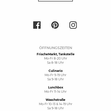
LEBENS
PRÄMIEN
HISTORIE
ART
| FREIZEIT
LEBENS
ART
| HOME
LEBEN
ART
| GARTEN
ÖFFNUNGSZEITEN
FrischeMarkt, Tankstelle
Mo-Fr 8-20 Uhr
Sa 8-18 Uhr
Culinario
Mo-Fr 9-19 Uhr
Sa 9-18 Uhr
Lunchbox
Mo-Fr 11-14 Uhr
Waschstraße
Mo-Fr 10-13 & 14-19 Uhr
Sa 9-18 Uhr