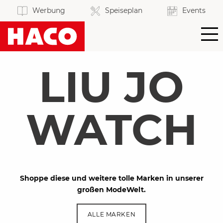
Werbung
Speiseplan
Events
MEIN KONTO
LIU JO
WARENKORB
BLOG
SORTIMENT
WATCH
GASTRO
SKY LOUNGE
FRISCHE
MARKT
SERVICE
MODE
WELT
UNTERNEHMEN
GETRÄNKE
Shoppe diese und weitere tolle Marken in unserer
MARKT
großen ModeWelt.
SPORT
SERVICES
HAUS
LEBENS
REZEPTWELT
KARRIERE
ART
| LIFESTYLE
ALLE MARKEN