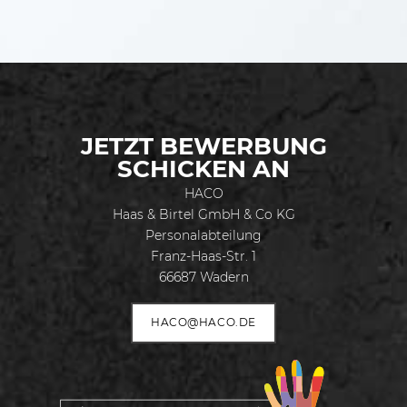
JETZT BEWERBUNG
SCHICKEN AN
HACO
Haas & Birtel GmbH & Co KG
Personalabteilung
Franz-Haas-Str. 1
66687 Wadern
HACO@HACO.DE