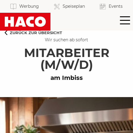
Werbung
Speiseplan
Events
MEIN KONTO
ZURÜCK ZUR ÜBERSICHT
Wir suchen ab sofort
WARENKORB
MITARBEITER
BLOG
(M/W/D)
SORTIMENT
GASTRO
am Imbiss
SKY LOUNGE
FRISCHE
MARKT
SERVICE
MODE
WELT
UNTERNEHMEN
GETRÄNKE
MARKT
SPORT
SERVICES
HAUS
LEBENS
REZEPTWELT
KARRIERE
ART
| LIFESTYLE