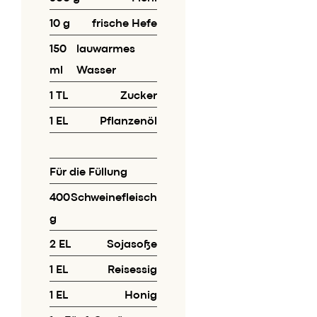
Speisekarte
10 g
frische Hefe
Skylounge
Reservierung
150
lauwarmes
Werbung / Angebote
ml
Wasser
1 TL
Zucker
Gutscheine
1 EL
Pflanzenöl
Vorbestell­service
Newsletter
Für die Füllung
Anmeldung
400
Schweinefleisch
HACO App
g
2 EL
Sojasoße
Daten & Fakten
1 EL
Reisessig
Karriere
1 EL
Honig
Kontakt