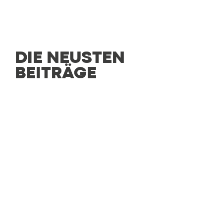
DIE NEUSTEN
BEITRÄGE
CULINARIO
Genussvielfalt an einem Ort