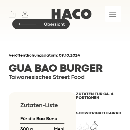
Sports
Lifestyle
Meet & Eat
Food Market
Marken
Veröffentlichungsdatum: 09.10.2024
GUA BAO BURGER
Taiwanesisches Street Food
Insider.BLOG
Rezepte
ZUTATEN FÜR CA. 4
PORTIONEN
Events
Zutaten-Liste
Restaurant
SCHWIERIGKEITSGRAD
Wochenkarte
Für die Bao Buns
Skylounge
300 g
Mehl