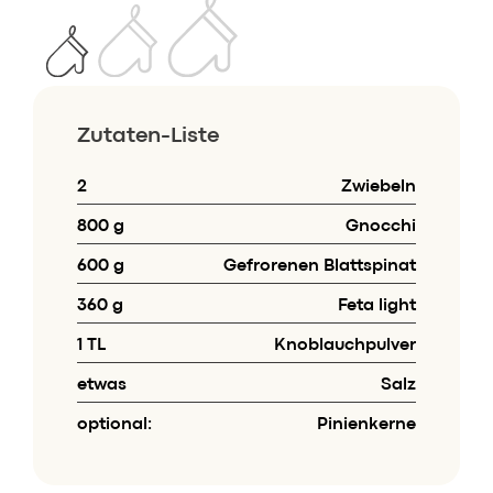
Speisekarte
Skylounge
Reservierung
Werbung / Angebote
Zutaten-Liste
Gutscheine
2
Zwiebeln
Vorbestell­service
800 g
Gnocchi
Newsletter
600 g
Gefrorenen Blattspinat
Anmeldung
360 g
Feta light
HACO App
1 TL
Knoblauchpulver
etwas
Salz
Daten & Fakten
optional:
Pinienkerne
Karriere
Kontakt