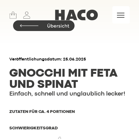
Sports
Lifestyle
Meet & Eat
Food Market
Marken
Veröffentlichungsdatum: 25.06.2025
GNOCCHI MIT FETA
UND SPINAT
Insider.BLOG
Einfach, schnell und unglaublich lecker!
Rezepte
Events
ZUTATEN FÜR CA. 4 PORTIONEN
Restaurant
Wochenkarte
SCHWIERIGKEITSGRAD
Skylounge