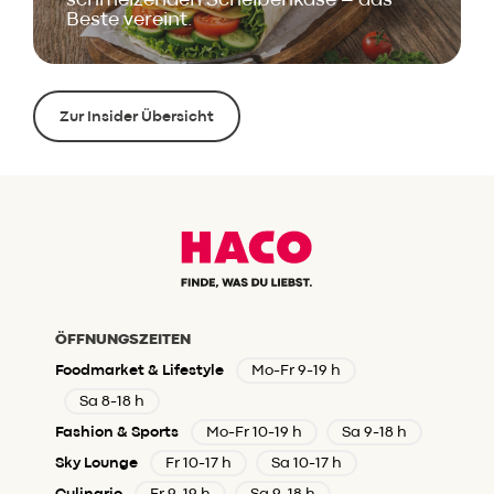
schmelzenden Scheibenkäse – das
Beste vereint.
Zur Insider Übersicht
ÖFFNUNGSZEITEN
Foodmarket & Lifestyle
Mo-Fr 9-19 h
Sa 8-18 h
Fashion & Sports
Mo-Fr 10-19 h
Sa 9-18 h
Sky Lounge
Fr 10-17 h
Sa 10-17 h
Culinario
Fr 9-19 h
Sa 9-18 h