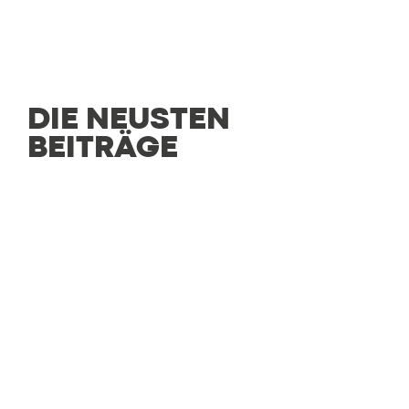
DIE NEUSTEN
BEITRÄGE
CULINARIO
Genussvielfalt an einem Ort