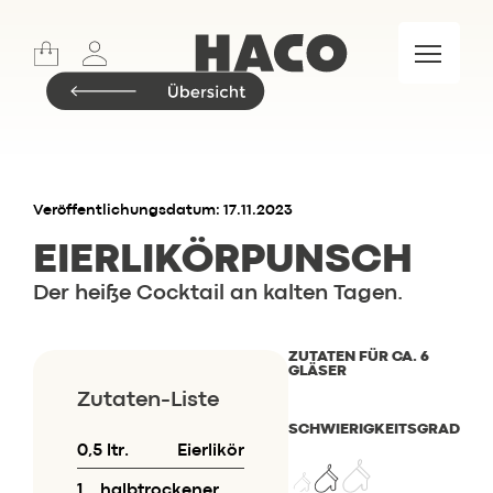
Sports
Lifestyle
Meet & Eat
Food Market
Marken
Veröffentlichungsdatum: 17.11.2023
EIERLIKÖR­PUNSCH
Der heiße Cocktail an kalten Tagen.
Insider.BLOG
Rezepte
ZUTATEN FÜR CA. 6
GLÄSER
Events
Zutaten-Liste
Restaurant
SCHWIERIGKEITSGRAD
Wochenkarte
0,5 ltr.
Eierlikör
Skylounge
1
halbtrockener