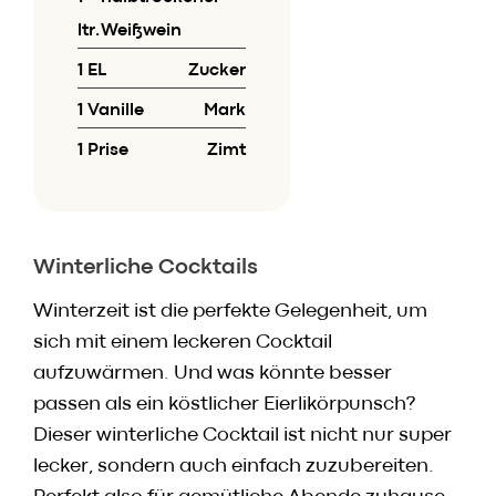
Speisekarte
ltr.
Weißwein
Skylounge
Reservierung
1 EL
Zucker
Werbung / Angebote
1 Vanille
Mark
1 Prise
Zimt
Gutscheine
Vorbestell­service
Winterliche Cocktails
Newsletter
Anmeldung
Winterzeit ist die perfekte Gelegenheit, um
HACO App
sich mit einem leckeren Cocktail
aufzuwärmen. Und was könnte besser
Daten & Fakten
passen als ein köstlicher Eierlikörpunsch?
Karriere
Dieser winterliche Cocktail ist nicht nur super
lecker, sondern auch einfach zuzubereiten.
Kontakt