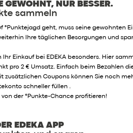
E GEWOHNT, NUR BESSER.
Skylounge
Speisekarte
kte sammeln
Skylounge
Reservierung
f °Punktejagd geht, muss seine gewohnten Ei
weiterhin Ihre täglichen Besorgungen und spar
Werbung / Angebote
 Ihr Einkauf bei EDEKA besonders. Hier samme
nkt pro 2 € Umsatz. Einfach beim Bezahlen d
Mit zusätzlichen Coupons können Sie noch me
konto schneller füllen .
 von der °Punkte-Chance profitieren!
DER EDEKA APP