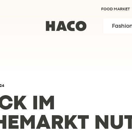
FOOD MARKET
Fashio
24
CK IM
HEMARKT NU