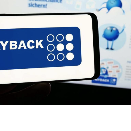
D
Gutscheine
K
Insider.BLOG
Vorbestell­service
K
Rezepte
Newsletter
Anmeldung
Events
HACO App
t
Restaurant
Wochenkarte
ket