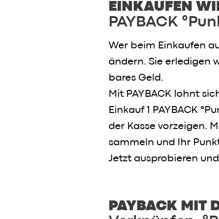
EINKAUFEN WI
Marken
PAYBACK °Pun
Wer beim Einkaufen au
ändern. Sie erledigen 
bares Geld.
Mit PAYBACK lohnt sich
Einkauf 1 PAYBACK °Pu
der Kasse vorzeigen. 
sammeln und Ihr Punkte
Jetzt ausprobieren und
PAYBACK MIT 