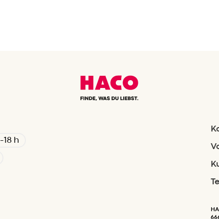
K
-18 h
V
K
T
HA
66