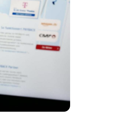
aten & Fakten
arriere
ontakt