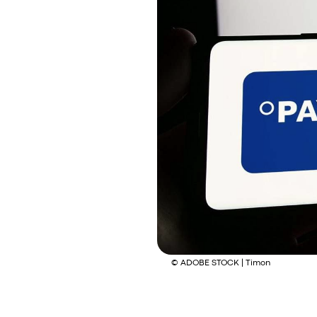
Fashion
Sports
Lifestyle
© ADOBE STOCK | Timon
Meet & Ea
Food Mar