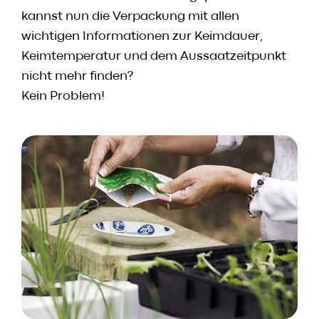
Speisekarte
kannst nun die Verpackung mit allen
Skylounge
wichtigen Informationen zur Keimdauer,
Reservierung
Keimtemperatur und dem Aussaatzeitpunkt
Werbung / Angebote
nicht mehr finden?
Kein Problem!
Gutscheine
Vorbestell­service
Newsletter
Anmeldung
HACO App
Daten & Fakten
Karriere
Kontakt