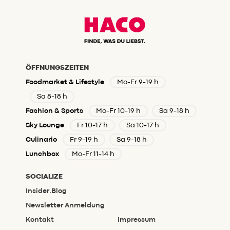
ÖFFNUNGSZEITEN
Foodmarket & Lifestyle
Mo-Fr 9-19 h
Sa 8-18 h
Fashion & Sports
Mo-Fr 10-19 h
Sa 9-18 h
Sky Lounge
Fr 10-17 h
Sa 10-17 h
Culinario
Fr 9-19 h
Sa 9-18 h
Lunchbox
Mo-Fr 11-14 h
SOCIALIZE
Insider.Blog
Newsletter Anmeldung
Kontakt
Impressum