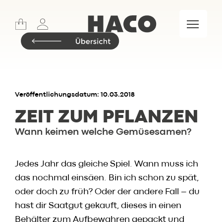
Sports
Lifestyle
Meet & Eat
Food Market
Marken
Veröffentlichungsdatum: 10.03.2018
ZEIT ZUM
PFLANZEN
Wann keimen welche Gemüsesamen?
Insider.BLOG
Rezepte
Jedes Jahr das gleiche Spiel. Wann muss ich
Events
das nochmal einsäen. Bin ich schon zu spät,
Restaurant
oder doch zu früh? Oder der andere Fall – du
Wochenkarte
hast dir Saatgut gekauft, dieses in einen
Skylounge
Behälter zum Aufbewahren gepackt und