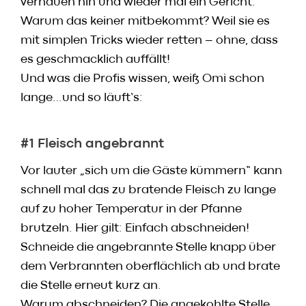
verhauen hin und wieder mal ein Gericht.
Speisekarte
Warum das keiner mitbekommt? Weil sie es
Skylounge
mit simplen Tricks wieder retten – ohne, dass
Reservierung
es geschmacklich auffällt!
Werbung / Angebote
Und was die Profis wissen, weiß Omi schon
lange…und so läuft’s:
Gutscheine
Vorbestell­service
#1 Fleisch angebrannt
Newsletter
Vor lauter „sich um die Gäste kümmern“ kann
Anmeldung
schnell mal das zu bratende Fleisch zu lange
HACO App
auf zu hoher Temperatur in der Pfanne
brutzeln. Hier gilt: Einfach abschneiden!
Daten & Fakten
Schneide die angebrannte Stelle knapp über
dem Verbrannten oberflächlich ab und brate
Karriere
die Stelle erneut kurz an.
Kontakt
Warum abschneiden? Die angekohlte Stelle