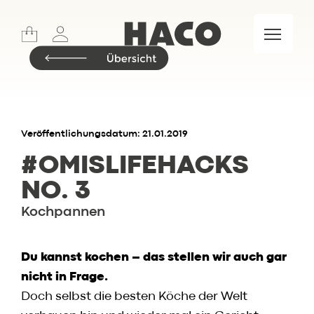
Sports
Lifestyle
Meet & Eat
Food Market
Marken
Veröffentlichungsdatum: 21.01.2019
#OMIS
LIFEHACKS
NO. 3
Insider.BLOG
Kochpannen
Rezepte
Events
Du kannst kochen – das stellen wir auch gar
Restaurant
nicht in Frage.
Wochenkarte
Doch selbst die besten Köche der Welt
Skylounge