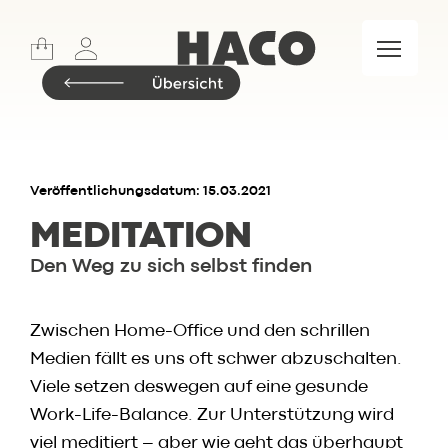
Sports
Lifestyle
Meet & Eat
Food Market
Marken
Veröffentlichungsdatum: 15.03.2021
MEDITATION
Den Weg zu sich selbst finden
Insider.BLOG
Rezepte
Zwischen Home-Office und den schrillen
Events
Medien fällt es uns oft schwer abzuschalten.
Restaurant
Viele setzen deswegen auf eine gesunde
Wochenkarte
Work-Life-Balance. Zur Unterstützung wird
Skylounge
viel meditiert – aber wie geht das überhaupt