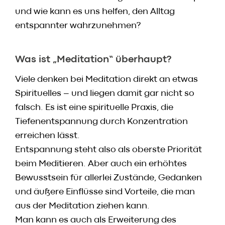
Speisekarte
und wie kann es uns helfen, den Alltag
Skylounge
entspannter wahrzunehmen?
Reservierung
Werbung / Angebote
Was ist „Meditation“ überhaupt?
Viele denken bei Meditation direkt an etwas
Gutscheine
Spirituelles – und liegen damit gar nicht so
Vorbestell­service
falsch. Es ist eine spirituelle Praxis, die
Newsletter
Tiefenentspannung durch Konzentration
Anmeldung
erreichen lässt.
HACO App
Entspannung steht also als oberste Priorität
beim Meditieren. Aber auch ein erhöhtes
Bewusstsein für allerlei Zustände, Gedanken
Daten & Fakten
und äußere Einflüsse sind Vorteile, die man
Karriere
aus der Meditation ziehen kann.
Kontakt
Man kann es auch als Erweiterung des