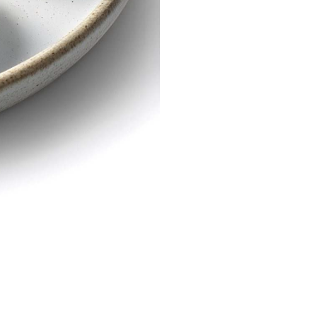
aten & Fakten
arriere
ontakt