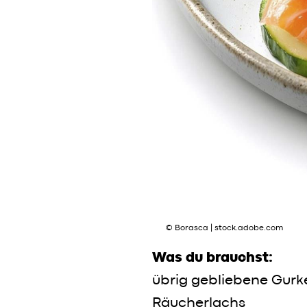
Fashion
Sports
Lifestyle
Meet & Ea
© Borasca | stock.adobe.com
Food Mar
Was du brauchst:
Marken
übrig gebliebene Gurk
Räucherlachs