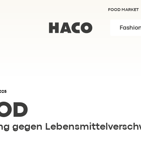
FOOD MARKET
Fashio
025
OD
ng gegen Lebensmittelversc