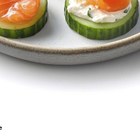
D
Gutscheine
K
Insider.BLOG
Vorbestell­service
K
Rezepte
Newsletter
Anmeldung
Events
HACO App
t
Restaurant
Wochenkarte
ket
Skylounge
Speisekarte
e
Skylounge
Reservierung