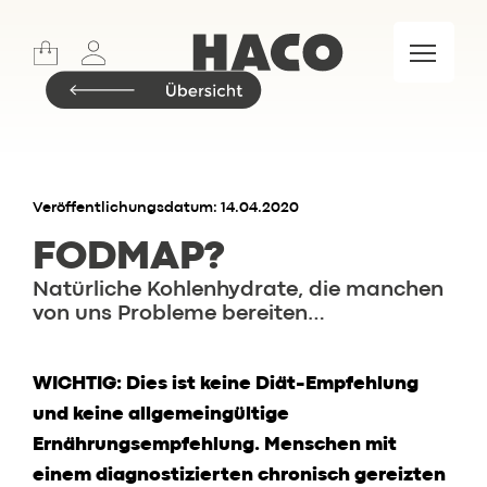
Sports
Lifestyle
Meet & Eat
Food Market
Marken
Veröffentlichungsdatum: 14.04.2020
FODMAP?
Natürliche Kohlenhydrate, die manchen
Insider.BLOG
von uns Probleme bereiten…
Rezepte
Events
WICHTIG: Dies ist keine Diät-Empfehlung
Restaurant
und keine allgemeingültige
Wochenkarte
Ernährungsempfehlung. Menschen mit
Skylounge
einem diagnostizierten chronisch gereizten