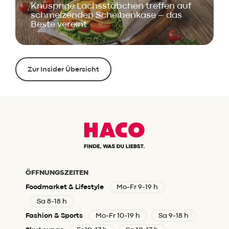
Knusprige Lachsstäbchen treffen auf
schmelzenden Scheibenkäse – das
Beste vereint.
Zur Insider Übersicht
ÖFFNUNGSZEITEN
Foodmarket & Lifestyle
Mo-Fr 9-19 h
Sa 8-18 h
Fashion & Sports
Mo-Fr 10-19 h
Sa 9-18 h