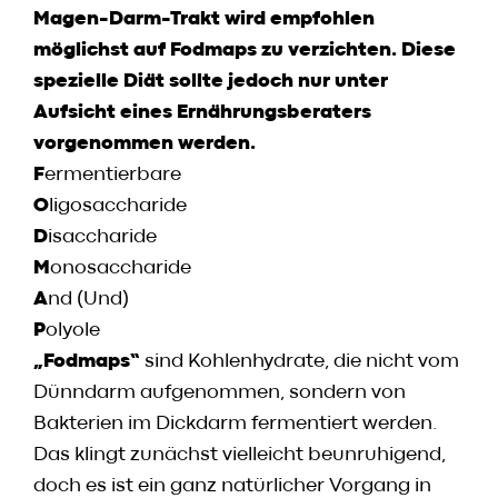
Speisekarte
Magen-Darm-Trakt wird empfohlen
Skylounge
möglichst auf Fodmaps zu verzichten. Diese
Reservierung
spezielle Diät sollte jedoch nur unter
Werbung / Angebote
Aufsicht eines Ernährungsberaters
vorgenommen werden.
F
ermentierbare
Gutscheine
O
ligosaccharide
Vorbestell­service
D
isaccharide
Newsletter
M
onosaccharide
Anmeldung
A
nd (Und)
HACO App
P
olyole
„Fodmaps“
sind Kohlenhydrate, die nicht vom
Dünndarm aufgenommen, sondern von
Daten & Fakten
Bakterien im Dickdarm fermentiert werden.
Karriere
Das klingt zunächst vielleicht beunruhigend,
Kontakt
doch es ist ein ganz natürlicher Vorgang in