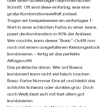
oder einen aufwendigen asymmetrischen
Speisekarte
Schnitt. Oft sind diese einfarbig, was eine
Skylounge
große Kombinationsvielfalt zulässt.
Reservierung
Tragen wir beispielsweise ein einfarbiges T-
Werbung / Angebote
Shirt in einer schlichten Farbe zu einer Jeans,
passt die Kombination in 90% der Anlässe.
Gutscheine
Wer möchte, kann dieses ”Basic“-Outfit nun
noch mit einem ausgefallenen Kleidungsstück
Vorbestell­service
kombinieren – fertig ist das perfekte
Newsletter
Alltagsoutfit.
Anmeldung
Das praktische daran: Wer auf Basics
HACO App
kombiniert kann nicht viel falsch machen.
Basic-Farbe Nummer Eins ist und bleibt das
Daten & Fakten
schlichte Schwarz oder dunkles grau. Doch
Karriere
auch Weiß lässt sich mit fast allem gut
Kontakt
kombinieren.