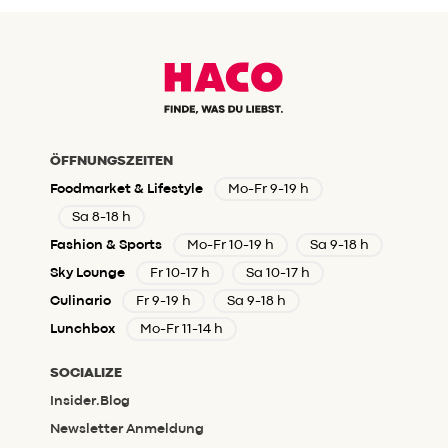
schmelzenden Scheibenkäse – das
Beste vereint.
ÖFFNUNGSZEITEN
Foodmarket & Lifestyle
Mo-Fr 9-19 h
Sa 8-18 h
Fashion & Sports
Mo-Fr 10-19 h
Sa 9-18 h
Sky Lounge
Fr 10-17 h
Sa 10-17 h
Culinario
Fr 9-19 h
Sa 9-18 h
Lunchbox
Mo-Fr 11-14 h
SOCIALIZE
Insider.Blog
Newsletter Anmeldung