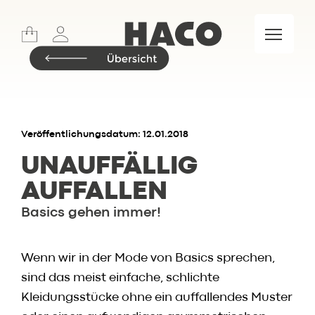
Sports
Lifestyle
Meet & Eat
Food Market
Marken
Veröffentlichungsdatum: 12.01.2018
UNAUFFÄLLIG
AUFFALLEN
Insider.BLOG
Basics gehen immer!
Rezepte
Events
Wenn wir in der Mode von Basics sprechen,
Restaurant
sind das meist einfache, schlichte
Wochenkarte
Kleidungsstücke ohne ein auffallendes Muster
Skylounge